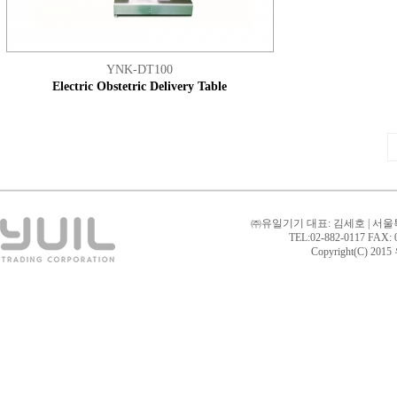
YNK-DT100
Electric Obstetric Delivery Table
㈜유일기기 대표: 김세호 | 서울
TEL:02-882-0117 FAX: 02
Copyright(C) 2